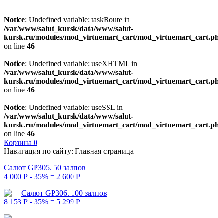
Notice
: Undefined variable: taskRoute in
/var/www/salut_kursk/data/www/salut-
kursk.ru/modules/mod_virtuemart_cart/mod_virtuemart_cart.p
on line
46
Notice
: Undefined variable: useXHTML in
/var/www/salut_kursk/data/www/salut-
kursk.ru/modules/mod_virtuemart_cart/mod_virtuemart_cart.p
on line
46
Notice
: Undefined variable: useSSL in
/var/www/salut_kursk/data/www/salut-
kursk.ru/modules/mod_virtuemart_cart/mod_virtuemart_cart.p
on line
46
Корзина
0
Навигация по сайту:
Главная страница
Салют GP305. 50 залпов
4 000 Р - 35% = 2 600 Р
Салют GP306. 100 залпов
8 153 Р - 35% = 5 299 Р