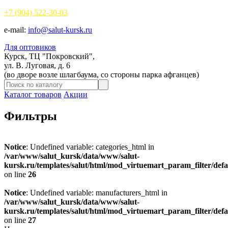
+7 (904)
522-30-03
e-mail:
info@salut-kursk.ru
Для оптовиков
Курск, ТЦ "Покровский",
ул. В. Луговая, д. 6
(во дворе возле шлагбаума, со стороны парка афганцев)
Каталог товаров
Акции
Фильтры
Notice
: Undefined variable: categories_html in
/var/www/salut_kursk/data/www/salut-
kursk.ru/templates/salut/html/mod_virtuemart_param_filter/defa
on line
26
Notice
: Undefined variable: manufacturers_html in
/var/www/salut_kursk/data/www/salut-
kursk.ru/templates/salut/html/mod_virtuemart_param_filter/defa
on line
27